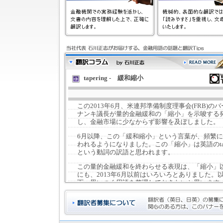
tapering ‐ 緩和縮小
この2013年6月、米連邦準備制度理事会(FRB)のバ
ナンキ議長が量的金融緩和の「縮小」を示唆する
し、金融市場に少なからず影響を及ぼしました。
6月以降、この「緩和縮小」という言葉が、頻繁
われるようになりました。この「縮小」は英語のtap
という動詞の訳語と思われます。
この量的金融緩和を終わらせる表現は、「縮小」
にも、2013年6月以前はいろいろとありました。
下、思いつく用語を整理しておきたいと思います
量的緩和の解除
量的金融緩和の出口戦略
量的緩和の幕引き
量的緩和を終結させる