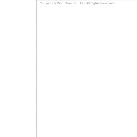
Copyright © Word Trust Co., Ltd. All Rights Reserved.
暫くの間、この量的緩和を終わらせる表現は頻出
になると思います。